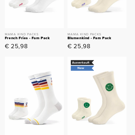
MAMA KIND PACKS
MAMA KIND PACKS
French Fries - Fam Pack
Blumenkind - Fam Pack
Normaler
€ 25,98
Normaler
€ 25,98
Preis
Preis
Ausverkauft
New