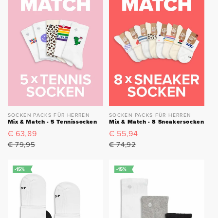
SOCKEN PACKS FÜR HERREN
SOCKEN PACKS FÜR HERREN
Mix & Match - 5 Tennissocken
Mix & Match - 8 Sneakersocken
Verkaufspreis
€ 63,89
Normaler
Verkaufspreis
€ 55,94
Normaler
Preis
Preis
€ 79,95
€ 74,92
-15%
-15%