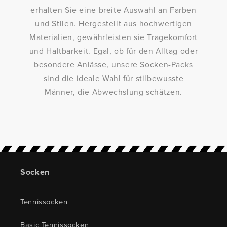
erhalten Sie eine breite Auswahl an Farben
und Stilen. Hergestellt aus hochwertigen
Materialien, gewährleisten sie Tragekomfort
und Haltbarkeit. Egal, ob für den Alltag oder
besondere Anlässe, unsere Socken-Packs
sind die ideale Wahl für stilbewusste
Männer, die Abwechslung schätzen.
Socken
Tennissocken
Basic Tennissocken