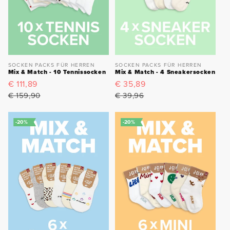
SOCKEN PACKS FÜR HERREN
SOCKEN PACKS FÜR HERREN
Mix & Match - 10 Tennissocken
Mix & Match - 4 Sneakersocken
Verkaufspreis
€ 111,89
Normaler
Verkaufspreis
€ 35,89
Normaler
Preis
Preis
€ 159,90
€ 39,96
-20%
-20%