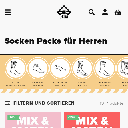
DIREKT
ZUM
Einloggen
Warenkor
INHALT
Socken Packs für Herren
MOTIV
SNEAKER
FÜSSLINGE
SPORT
BUSINESS
SOC
TENNISSOCKEN
SOCKEN
& PACKS
SOCKEN
SOCKEN
PAC
FILTERN UND SORTIEREN
19 Produkte
-20%
-25%