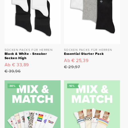
SOCKEN PACKS FÜR HERREN
SOCKEN PACKS FÜR HERREN
Black & White - Sneaker
Essential Starter Pack
Socken High
Verkaufspreis
Ab € 25,39
Normaler
Verkaufspreis
Ab € 33,89
Normaler
Preis
€ 29,97
Preis
€ 39,96
-30%
-10%