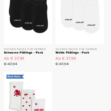
SOCKEN PACKS FÜR HERREN
SOCKEN PACKS FÜR HERREN
Schwarze Füßlinge - Pack
Weiße Füßlinge - Pack
Verkaufspreis
Ab € 37,99
Normaler
Verkaufspreis
Ab € 37,99
Normaler
Preis
Preis
€ 47,94
€ 47,94
Back Soon