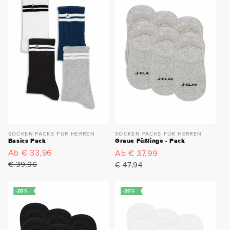
SOCKEN PACKS FÜR HERREN
SOCKEN PACKS FÜR HERREN
Basics Pack
Graue Füßlinge - Pack
Verkaufspreis
Ab € 33,96
Normaler
Verkaufspreis
Ab € 37,99
Normaler
Preis
Preis
€ 39,96
€ 47,94
-20%
-20%