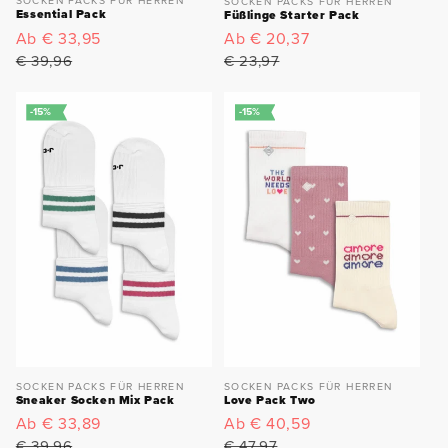
SOCKEN PACKS FÜR HERREN
SOCKEN PACKS FÜR HERREN
Essential Pack
Füßlinge Starter Pack
Verkaufspreis
Ab € 33,95
Normaler
Verkaufspreis
Ab € 20,37
Normaler
Preis
Preis
€ 39,96
€ 23,97
-15%
-15%
SOCKEN PACKS FÜR HERREN
SOCKEN PACKS FÜR HERREN
Sneaker Socken Mix Pack
Love Pack Two
Verkaufspreis
Ab € 33,89
Normaler
Verkaufspreis
Ab € 40,59
Normaler
Preis
Preis
€ 39,96
€ 47,97