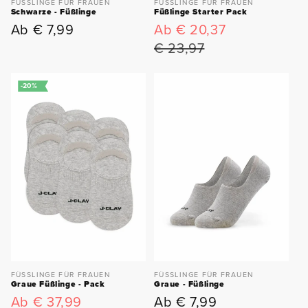
FÜSSLINGE FÜR FRAUEN
FÜSSLINGE FÜR FRAUEN
Schwarze - Füßlinge
Füßlinge Starter Pack
Ab € 7,99
Ab € 20,37
Normaler
Verkaufspreis
Normaler
Preis
Preis
€ 23,97
-20%
FÜSSLINGE FÜR FRAUEN
FÜSSLINGE FÜR FRAUEN
Graue Füßlinge - Pack
Graue - Füßlinge
Ab € 37,99
Ab € 7,99
Verkaufspreis
Normaler
Normaler