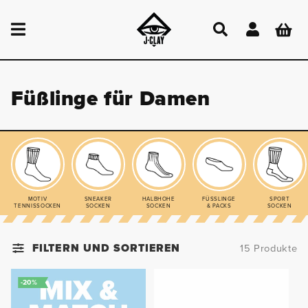
DIREKT
ZUM
Einloggen
Warenkor
INHALT
Füßlinge für Damen
MOTIV
SNEAKER
HALBHOHE
FÜSSLINGE
SPORT
TENNISSOCKEN
SOCKEN
SOCKEN
& PACKS
SOCKEN
FILTERN UND SORTIEREN
15 Produkte
-20%