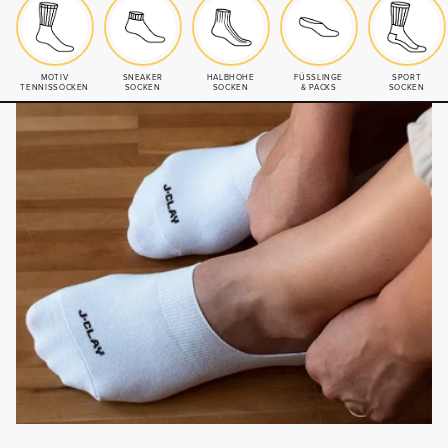
MOTIV
SNEAKER
HALBHOHE
FÜSSLINGE
SPORT
TENNISSOCKEN
SOCKEN
SOCKEN
& PACKS
SOCKEN