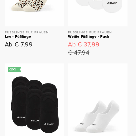
FÜSSLINGE FÜR FRAUEN
FÜSSLINGE FÜR FRAUEN
Leo - Füßlinge
Weiße Füßlinge - Pack
Ab € 7,99
Ab € 37,99
Normaler
Verkaufspreis
Normaler
Preis
Preis
€ 47,94
-20%