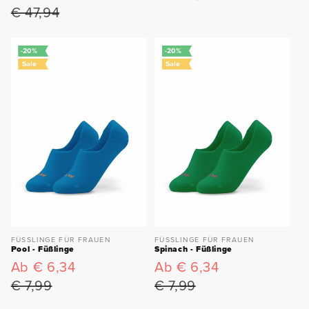
Preis
Preis
€ 47,94
-20%
-20%
Sale
Sale
FÜSSLINGE FÜR FRAUEN
FÜSSLINGE FÜR FRAUEN
Pool - Füßlinge
Spinach - Füßlinge
Ab € 6,34
Ab € 6,34
Verkaufspreis
Normaler
Verkaufspreis
Normaler
Preis
Preis
€ 7,99
€ 7,99