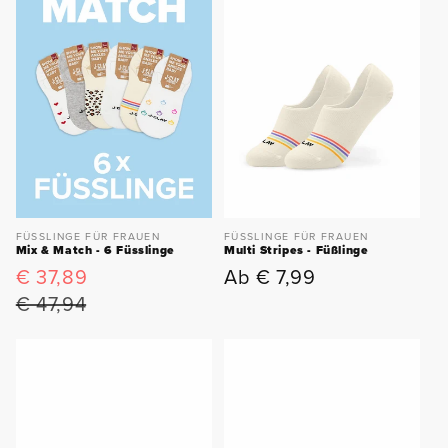
FÜSSLINGE FÜR FRAUEN
FÜSSLINGE FÜR FRAUEN
Mix & Match - 6 Füsslinge
Multi Stripes - Füßlinge
€ 37,89
Ab € 7,99
Verkaufspreis
Normaler
Normaler
Preis
Preis
€ 47,94