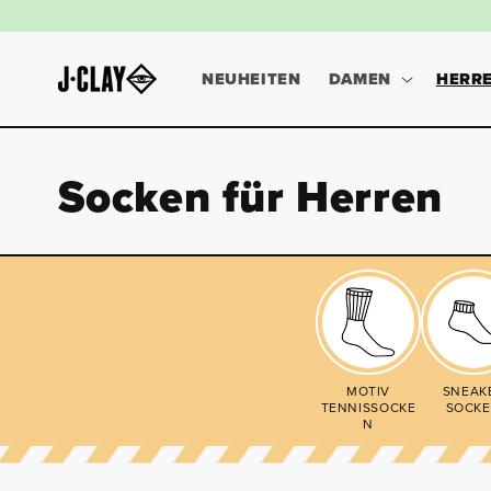
DIREKT
ZUM
INHALT
NEUHEITEN
DAMEN
HERR
Socken für Herren
MOTIV
SNEAK
TENNISSOCKE
SOCK
N