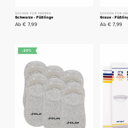
SOCKEN FÜR HERREN
SOCKEN FÜR HE
Schwarze - Füßlinge
Graue - Füßlin
Normaler
Ab € 7,99
Normaler
Ab € 7,99
Preis
Preis
-20%