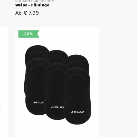
SOCKEN FÜR HERREN
Weiße - Füßlinge
Normaler
Ab € 7,99
Preis
-20%