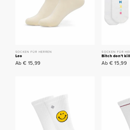
SOCKEN FÜR HERREN
SOCKEN FÜR HE
Leo
Bitch don't kil
Normaler
Ab € 15,99
Normaler
Ab € 15,99
Preis
Preis