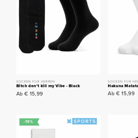
SOCKEN FÜR HE
SOCKEN FÜR HERREN
Hakuna Matat
Bitch don’t kill my Vibe - Black
Normaler
Ab € 15,99
Normaler
Ab € 15,99
Preis
Preis
-15%