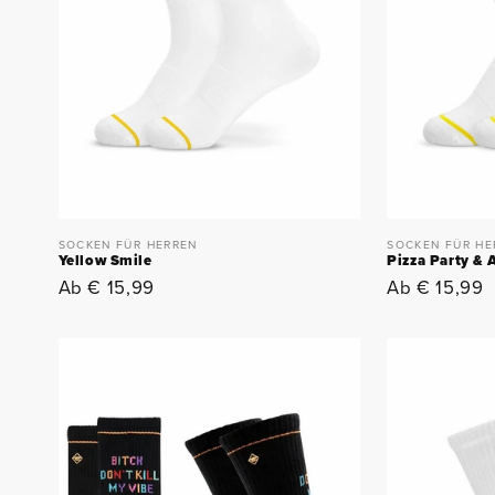
SOCKEN FÜR HERREN
SOCKEN FÜR HE
Yellow Smile
Pizza Party &
Normaler
Ab € 15,99
Normaler
Ab € 15,99
Preis
Preis