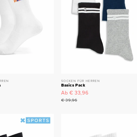
RREN
SOCKEN FÜR HERREN
a
Basics Pack
Verkaufspreis
Ab € 33,96
Normaler
Preis
€ 39,96