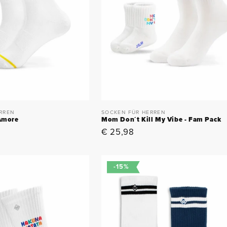
RREN
SOCKEN FÜR HERREN
 Amore
Mom Don´t Kill My Vibe - Fam Pack
Normaler
€ 25,98
Preis
-15%