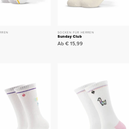
SOCKEN FÜR HERREN
RREN
Sunday Club
Normaler
Ab € 15,99
Preis