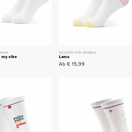
RREN
SOCKEN FÜR HERREN
l my vibe
Lama
Normaler
Ab € 15,99
Preis