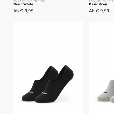
SOCKEN FÜR HERREN
SOCKEN FÜR HE
Basic White
Basic Grey
Normaler
Ab € 9,99
Normaler
Ab € 9,99
Preis
Preis