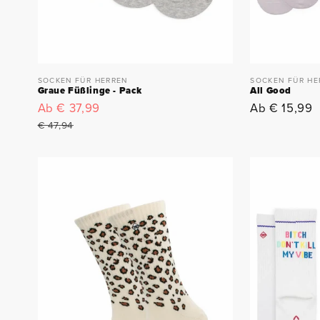
SOCKEN FÜR HERREN
SOCKEN FÜR HE
Graue Füßlinge - Pack
All Good
Verkaufspreis
Ab € 37,99
Normaler
Normaler
Ab € 15,99
Preis
Preis
€ 47,94