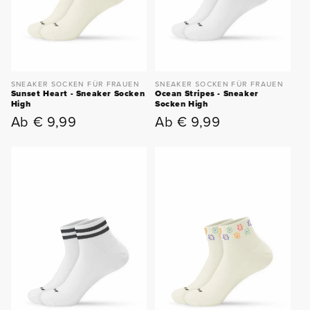
SNEAKER SOCKEN FÜR FRAUEN
SNEAKER SOCKEN FÜR FRAUEN
Sunset Heart - Sneaker Socken
Ocean Stripes - Sneaker
High
Socken High
Ab € 9,99
Ab € 9,99
Normaler
Normaler
Preis
Preis