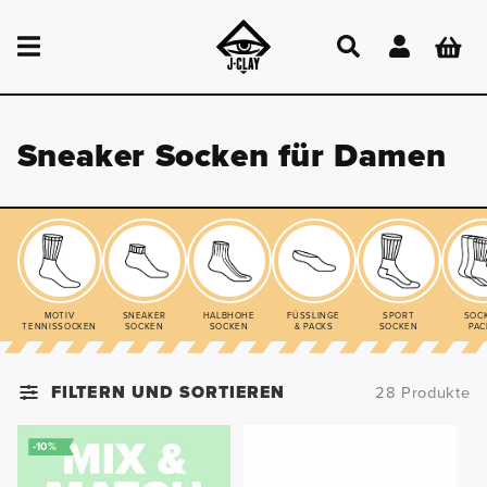
DIREKT
ZUM
Einloggen
Warenkor
INHALT
Sneaker Socken für Damen
MOTIV
SNEAKER
HALBHOHE
FÜSSLINGE
SPORT
SOC
TENNISSOCKEN
SOCKEN
SOCKEN
& PACKS
SOCKEN
PAC
FILTERN UND SORTIEREN
28 Produkte
-10%