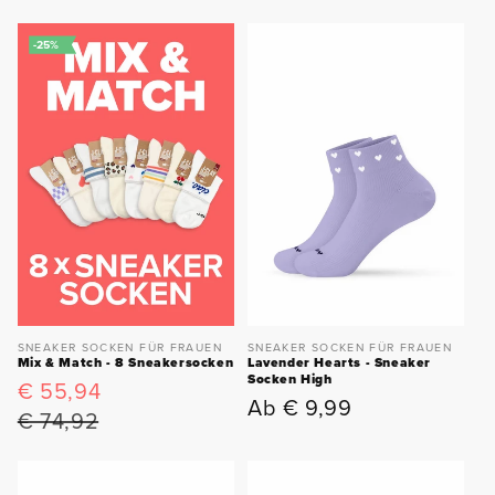
Preis
-25%
SNEAKER SOCKEN FÜR FRAUEN
SNEAKER SOCKEN FÜR FRAUEN
Lavender Hearts - Sneaker
Mix & Match - 8 Sneakersocken
Socken High
€ 55,94
Verkaufspreis
Normaler
Ab € 9,99
Normaler
Preis
€ 74,92
Preis