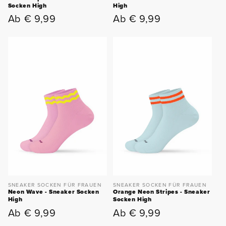
Socken High
High
Ab € 9,99
Ab € 9,99
Normaler
Normaler
Preis
Preis
SNEAKER SOCKEN FÜR FRAUEN
SNEAKER SOCKEN FÜR FRAUEN
Neon Wave - Sneaker Socken
Orange Neon Stripes - Sneaker
High
Socken High
Ab € 9,99
Ab € 9,99
Normaler
Normaler
Preis
Preis