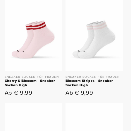
SNEAKER SOCKEN FÜR FRAUEN
SNEAKER SOCKEN FÜR FRAUEN
Cherry & Blossom - Sneaker
Blossom Stripes - Sneaker
Socken High
Socken High
Ab € 9,99
Ab € 9,99
Normaler
Normaler
Preis
Preis