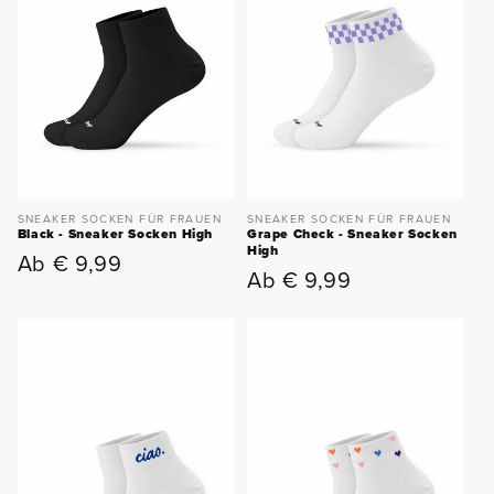
SNEAKER SOCKEN FÜR FRAUEN
SNEAKER SOCKEN FÜR FRAUEN
Black - Sneaker Socken High
Grape Check - Sneaker Socken
High
Ab € 9,99
Normaler
Ab € 9,99
Normaler
Preis
Preis