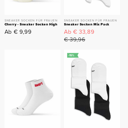
SNEAKER SOCKEN FÜR FRAUEN
SNEAKER SOCKEN FÜR FRAUEN
Cherry - Sneaker Socken High
Sneaker Socken Mix Pack
Ab € 9,99
Ab € 33,89
Normaler
Verkaufspreis
Normaler
Preis
Preis
€ 39,96
-15%