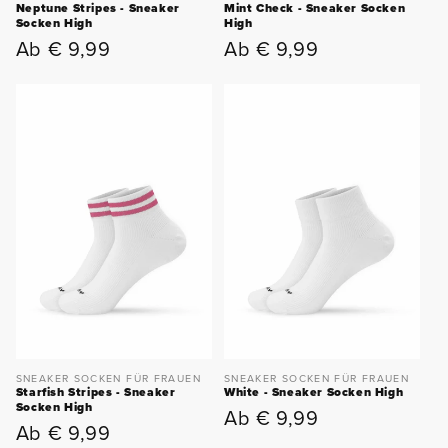
Neptune Stripes - Sneaker
Mint Check - Sneaker Socken
Socken High
High
Ab € 9,99
Ab € 9,99
Normaler
Normaler
Preis
Preis
SNEAKER SOCKEN FÜR FRAUEN
SNEAKER SOCKEN FÜR FRAUEN
Starfish Stripes - Sneaker
White - Sneaker Socken High
Socken High
Ab € 9,99
Normaler
Ab € 9,99
Normaler
Preis