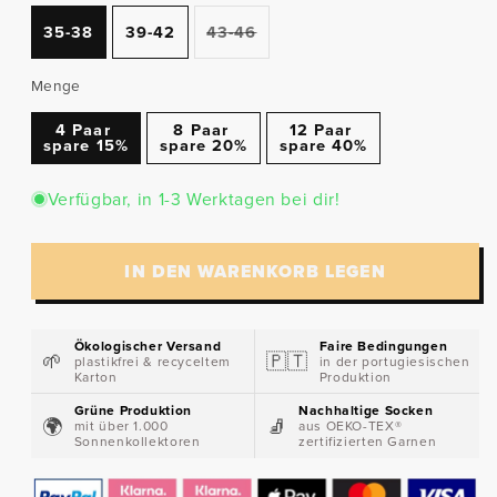
Variante
35-38
39-42
43-46
ausverkauft
oder
nicht
Menge
verfügbar
4 Paar
8 Paar
12 Paar
spare 15%
spare 20%
spare 40%
Verfügbar, in 1-3 Werktagen bei dir!
IN DEN WARENKORB LEGEN
Ökologischer Versand
Faire Bedingungen
🌱​
🇵🇹​
plastikfrei & recyceltem
in der portugiesischen
Karton
Produktion
Grüne Produktion
Nachhaltige Socken
🌍​
🧦​
mit über 1.000
aus OEKO-TEX®
Sonnenkollektoren
zertifizierten Garnen