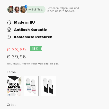
Personen folgen uns und
+43,9 Tsd.
lieben unsere Socken.
Made in EU
Antiloch-Garantie
Kostenlose Retouren
Verkaufspreis
€ 33,89
Normaler
-15%
Preis
€ 39,96
inkl. MwSt., kostenfreier
Versand
ab 35€
Farbe
Größe