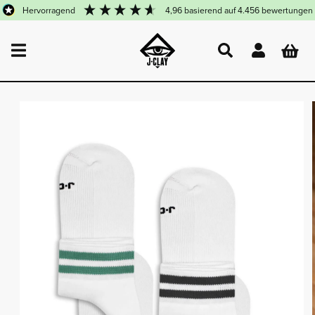
DIREKT
hervorragend
4,96
basierend auf
4.456
bewertungen
ZUM
INHALT
Einloggen
Warenkor
UKTINFORMATIONEN
NGEN