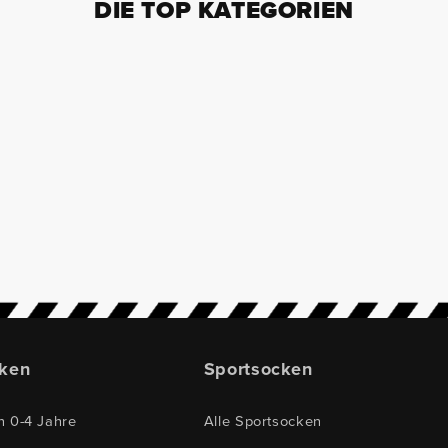
DIE TOP KATEGORIEN
TENNISSOCKEN
SNEAKER SOCKEN
BABY & KINDER
HALBHOHE SOCKE
BASICSOCKEN
BUSINESS SOCKEN
SPORTSOCKEN
FÜSSLINGE
cken
Sportsocken
n 0-4 Jahre
Alle Sportsocken