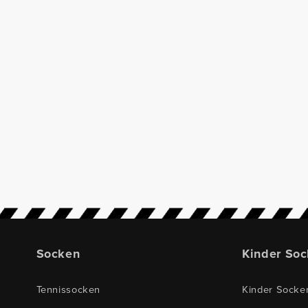
Socken
Kinder So
Tennissocken
Kinder Socke