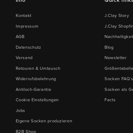
Info
Quick link
Kontakt
J.Clay Story
Impressum
J.Clay Shopfi
AGB
Nachhaltigkei
Datenschutz
Blog
Versand
Newsletter
Retouren & Umtausch
Größentabell
Widerrufsbelehrung
Socken FAQ´
Antiloch-Garantie
Socken als G
Cookie Einstellungen
Facts
Jobs
Eigene Socken produzieren
B2B Shop