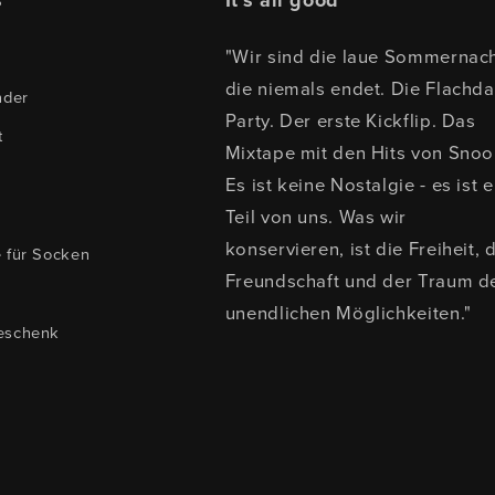
s
It's all good
"Wir sind die laue Sommernach
die niemals endet. Die Flachd
nder
Party. Der erste Kickflip. Das
t
Mixtape mit den Hits von Snoo
Es ist keine Nostalgie - es ist e
Teil von uns. Was wir
konservieren, ist die Freiheit, 
e für Socken
Freundschaft und der Traum d
s
unendlichen Möglichkeiten."
eschenk