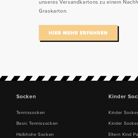
unseres Versandkartons zu einem Nachh
Graskarton.
HIER MEHR ERFAHREN
Socken
Kinder So
Tennissocken
Kinder Socke
Basic Tennissocken
Kinder Socke
Halbhohe Socken
Eltern Kind P