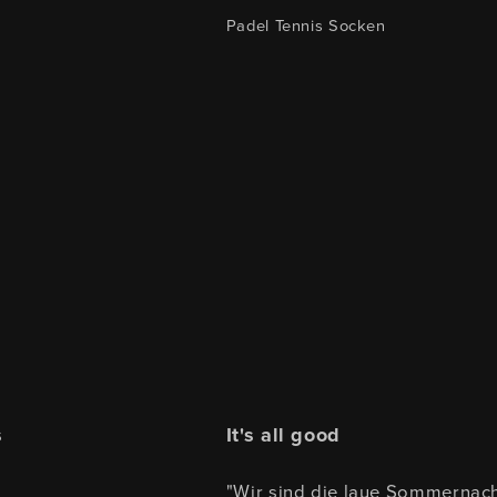
Padel Tennis Socken
s
It's all good
"Wir sind die laue Sommernach