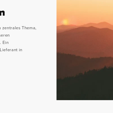
n
in zentrales Thema,
seren
. Ein
Lieferant in