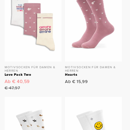
MOTIVSOCKEN FÜR DAMEN &
MOTIVSOCKEN FÜR DAMEN &
HERREN
HERREN
Love Pack Two
Hearts
Verkaufspreis
Ab € 40,59
Normaler
Normaler
Ab € 15,99
Preis
Preis
€ 47,97