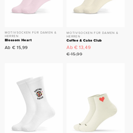
MOTIVSOCKEN FÜR DAMEN &
MOTIVSOCKEN FÜR DAMEN &
HERREN
HERREN
Blossom Heart
Coffee & Cake Club
Normaler
Verkaufspreis
Ab € 13,49
Normaler
Ab € 15,99
Preis
Preis
€ 15,99