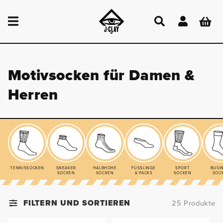
DIREKT
ZUM
Einloggen
Warenkor
INHALT
Motivsocken für Damen &
Herren
TENNISSOCKEN
SNEAKER
HALBHOHE
FÜSSLINGE
SPORT
BUSI
SOCKEN
SOCKEN
& PACKS
SOCKEN
SOC
FILTERN UND SORTIEREN
25 Produkte