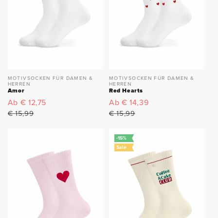
MOTIVSOCKEN FÜR DAMEN &
MOTIVSOCKEN FÜR DAMEN &
HERREN
HERREN
Amor
Red Hearts
Verkaufspreis
Ab € 12,75
Normaler
Verkaufspreis
Ab € 14,39
Normaler
Preis
Preis
€ 15,99
€ 15,99
-15%
Sale