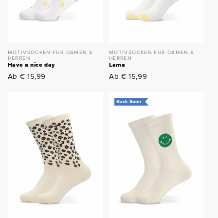
MOTIVSOCKEN FÜR DAMEN &
MOTIVSOCKEN FÜR DAMEN &
HERREN
HERREN
Have a nice day
Lama
Normaler
Normaler
Ab € 15,99
Ab € 15,99
Preis
Preis
Back Soon