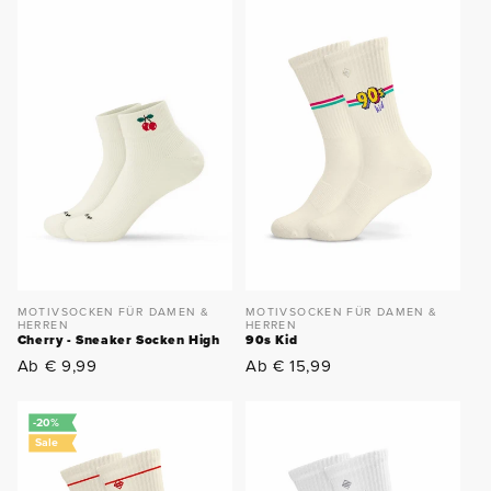
MOTIVSOCKEN FÜR DAMEN &
MOTIVSOCKEN FÜR DAMEN &
HERREN
HERREN
Cherry - Sneaker Socken High
90s Kid
Normaler
Normaler
Ab € 9,99
Ab € 15,99
Preis
Preis
-20%
Sale