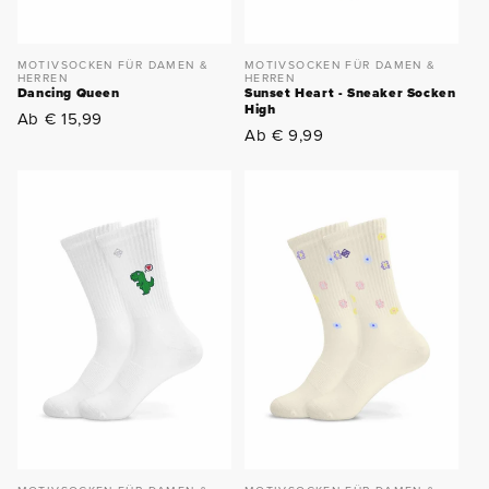
MOTIVSOCKEN FÜR DAMEN &
MOTIVSOCKEN FÜR DAMEN &
HERREN
HERREN
Dancing Queen
Sunset Heart - Sneaker Socken
High
Normaler
Ab € 15,99
Normaler
Ab € 9,99
Preis
Preis