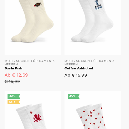
MOTIVSOCKEN FÜR DAMEN &
MOTIVSOCKEN FÜR DAMEN &
HERREN
HERREN
Sushi Fish
Coffee Addicted
Verkaufspreis
Ab € 12,69
Normaler
Normaler
Ab € 15,99
Preis
Preis
€ 15,99
-20%
-10%
Sale