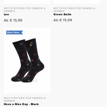
MOTIVSOCKEN FÜR DAMEN &
MOTIVSOCKEN FÜR DAMEN &
HERREN
HERREN
Green Smile
Leo
Normaler
Normaler
Ab € 15,99
Ab € 15,99
Preis
Preis
Back Soon
MOTIVSOCKEN FÜR DAMEN &
HERREN
Have a Nice Day - Black