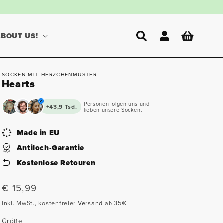
Einloggen
Warenkorb
ABOUT US!
SOCKEN MIT HERZCHENMUSTER
Hearts
Personen folgen uns und
+43,9 Tsd.
lieben unsere Socken.
Made in EU
Antiloch-Garantie
Kostenlose Retouren
Normaler
€ 15,99
Preis
inkl. MwSt., kostenfreier
Versand
ab 35€
Größe