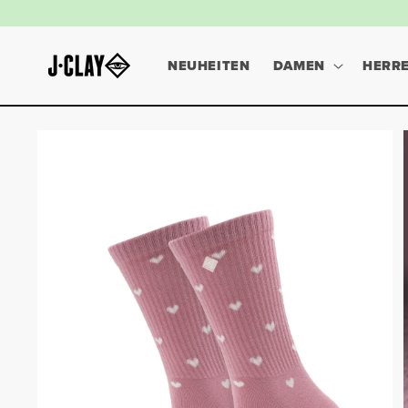
DIREKT
ZUM
INHALT
NEUHEITEN
DAMEN
HERR
ZU
PRODUKTINFORMATIONEN
SPRINGEN