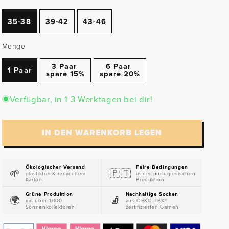
35-38
39-42
43-46
Menge
3 Paar
6 Paar
1 Paar
spare 15%
spare 20%
Verfügbar, in 1-3 Werktagen bei dir!
IN DEN WARENKORB LEGEN
Ökologischer Versand
Faire Bedingungen
🌱​
🇵🇹​
plastikfrei & recyceltem
in der portugiesischen
Karton
Produktion
Grüne Produktion
Nachhaltige Socken
🌍​
🧦​
mit über 1.000
aus OEKO-TEX®
Sonnenkollektoren
zertifizierten Garnen