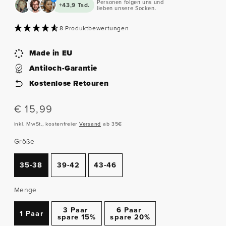
Personen folgen uns und
+43,9 Tsd.
lieben unsere Socken.
8 Produktbewertungen
Made in EU
Antiloch-Garantie
Kostenlose Retouren
Normaler
€ 15,99
Preis
inkl. MwSt., kostenfreier
Versand
ab 35€
Größe
35-38
39-42
43-46
Menge
3 Paar
6 Paar
1 Paar
spare 15%
spare 20%