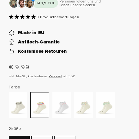
Personen folgen uns und
+43,9 Tsd.
lieben unsere Socken.
3 Produktbewertungen
Made in EU
Antiloch-Garantie
Kostenlose Retouren
Normaler
€ 9,99
Preis
inkl. MwSt., kostenfreier
Versand
ab 35€
Farbe
Größe