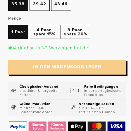
35-38
39-42
43-46
Menge
4 Paar
8 Paar
1 Paar
spare 15%
spare 20%
Verfügbar, in 1-3 Werktagen bei dir!
IN DEN WARENKORB LEGEN
Ökologischer Versand
Faire Bedingungen
🌱​
🇵🇹​
plastikfrei & recyceltem
in der portugiesischen
Karton
Produktion
Grüne Produktion
Nachhaltige Socken
🌍​
🧦​
mit über 1.000
aus OEKO-TEX®
Sonnenkollektoren
zertifizierten Garnen