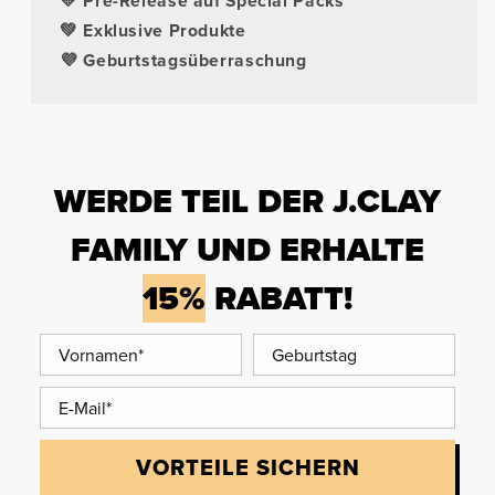
💛 Pre-Release auf Special Packs
💚 Exklusive Produkte
💜 Geburtstagsüberraschung
WERDE TEIL DER J.CLAY
FAMILY UND ERHALTE
15%
RABATT!
VORTEILE SICHERN