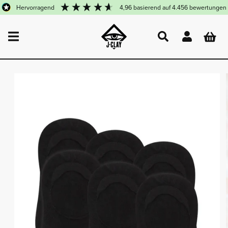
DIREKT
hervorragend
4,96
basierend auf
4.456
bewertungen
ZUM
INHALT
Einloggen
Warenkor
UKTINFORMATIONEN
NGEN