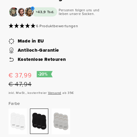
Personen folgen uns und
+43,9 Tsd.
lieben unsere Socken.
6 Produktbewertungen
Made in EU
Antiloch-Garantie
Kostenlose Retouren
Verkaufspreis
€ 37,99
Normaler
-20%
Preis
€ 47,94
inkl. MwSt., kostenfreier
Versand
ab 35€
Farbe