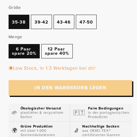
Größe
35-38
39-42
43-46
47-50
Menge
6 Paar
12 Paar
spare 20%
spare 40%
Low Stock, in 1-3 Werktagen bei dir!
IN DEN WARENKORB LEGEN
Ökologischer Versand
Faire Bedingungen
🌱​
🇵🇹​
plastikfrei & recyceltem
in der portugiesischen
Karton
Produktion
Grüne Produktion
Nachhaltige Socken
🌍​
🧦​
mit über 1.000
aus OEKO-TEX®
Sonnenkollektoren
zertifizierten Garnen