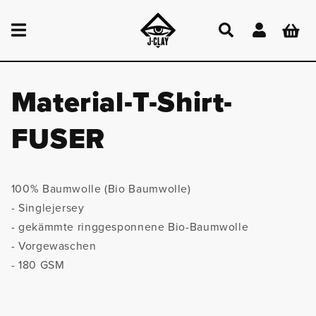
DIREKT
ZUM
Einloggen
Warenkor
INHALT
Material-T-Shirt-
FUSER
100% Baumwolle (Bio Baumwolle)
- Singlejersey
- gekämmte ringgesponnene Bio-Baumwolle
- Vorgewaschen
- 180 GSM