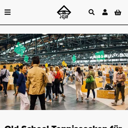
DIREKT
ZUM
Einloggen
Warenkor
INHALT