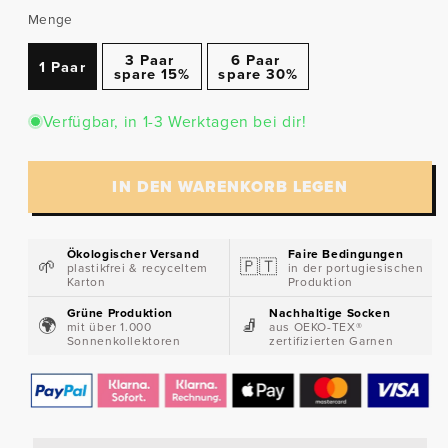
nicht
Menge
verfügbar
3 Paar
6 Paar
1 Paar
spare 15%
spare 30%
Verfügbar, in 1-3 Werktagen bei dir!
IN DEN WARENKORB LEGEN
Ökologischer Versand
Faire Bedingungen
🌱​
🇵🇹​
plastikfrei & recyceltem
in der portugiesischen
Karton
Produktion
Grüne Produktion
Nachhaltige Socken
🌍​
🧦​
mit über 1.000
aus OEKO-TEX®
Sonnenkollektoren
zertifizierten Garnen