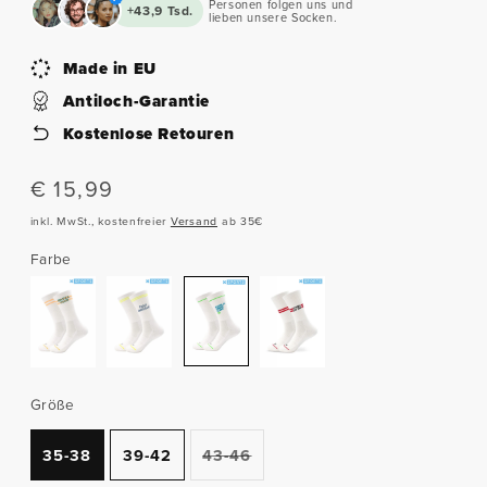
Personen folgen uns und
+43,9 Tsd.
lieben unsere Socken.
Made in EU
Antiloch-Garantie
Kostenlose Retouren
Normaler
€ 15,99
Preis
inkl. MwSt., kostenfreier
Versand
ab 35€
Farbe
Größe
Variante
35-38
39-42
43-46
ausverkauft
oder