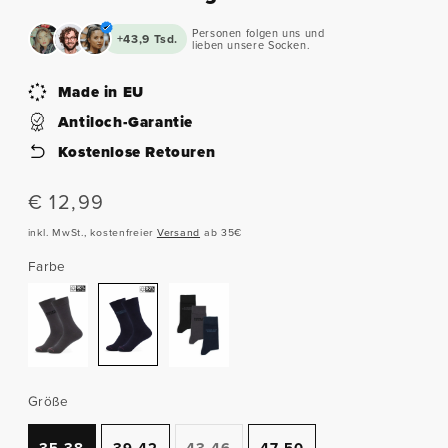
Personen folgen uns und
+43,9 Tsd.
lieben unsere Socken.
Made in EU
Antiloch-Garantie
Kostenlose Retouren
Normaler
€ 12,99
Preis
inkl. MwSt., kostenfreier
Versand
ab 35€
Farbe
Größe
Variante
35-38
39-42
43-46
47-50