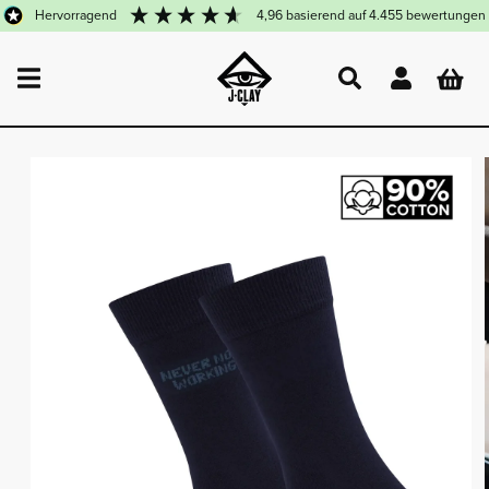
DIREKT
hervorragend
4,96
basierend auf
4.455
bewertungen
ZUM
INHALT
Einloggen
Warenkor
UKTINFORMATIONEN
NGEN