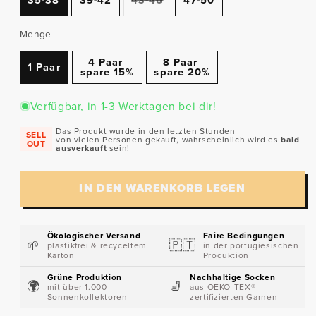
ausverkauft
oder
nicht
Menge
verfügbar
4 Paar
8 Paar
1 Paar
spare 15%
spare 20%
Verfügbar, in 1-3 Werktagen bei dir!
Das Produkt wurde in den letzten Stunden
SELL
von vielen Personen gekauft, wahrscheinlich wird es
bald
OUT
ausverkauft
sein!
IN DEN WARENKORB LEGEN
Ökologischer Versand
Faire Bedingungen
🌱​
🇵🇹​
plastikfrei & recyceltem
in der portugiesischen
Karton
Produktion
Grüne Produktion
Nachhaltige Socken
🌍​
🧦​
mit über 1.000
aus OEKO-TEX®
Sonnenkollektoren
zertifizierten Garnen